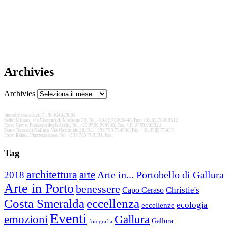
Archivies
Archivies
Immobilsarda S.r.l. P.I. 00964920904
Sede: Milano, Via Visconti di Modrone 29, Tel. +39.02.76009446, Fax. +39.02.76009512
Porto Cervo, Piazzetta degli Archi, Tel. +39.0789.909000, Fax. +39.0789.909022
Santa Teresa di Gallura, Via Nazionale 28, Tel. +39.0789.754500, Fax. +39.0789.754371
Porto Rafael, Piazzetta mare, Tel. +39.0789.700381, Fax.
Tag
architettura
arte
2018
Arte in... Portobello di Gallura
Arte in Porto
benessere
Christie's
Capo Ceraso
Costa Smeralda
eccellenza
ecologia
eccellenze
Eventi
Gallura
emozioni
Gallura
fotografia