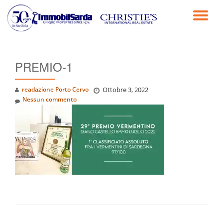
TO
Passa
al
NA
contenuto
PREMIO-1
readazione Porto Cervo
Ottobre 3, 2022
Nessun commento
NAVIGAZIONE ARTICOLI