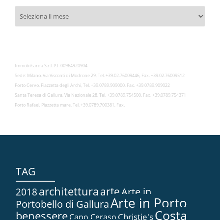
Archivies
Immobilsarda S.r.l. P.I. 00964920904
Sede: Milano, Via Visconti di Modrone 29, Tel. +39.02.76009446, Fax. +39.02.76009512
Porto Cervo, Piazzetta degli Archi, Tel. +39.0789.909000, Fax. +39.0789.909022
Santa Teresa di Gallura, Via Nazionale 28, Tel. +39.0789.754500, Fax. +39.0789.754371
Porto Rafael, Piazzetta mare, Tel. +39.0789.700381, Fax.
TAG
architettura
arte
2018
Arte in...
Arte in Porto
Portobello di Gallura
Costa
benessere
Christie's
Capo Ceraso