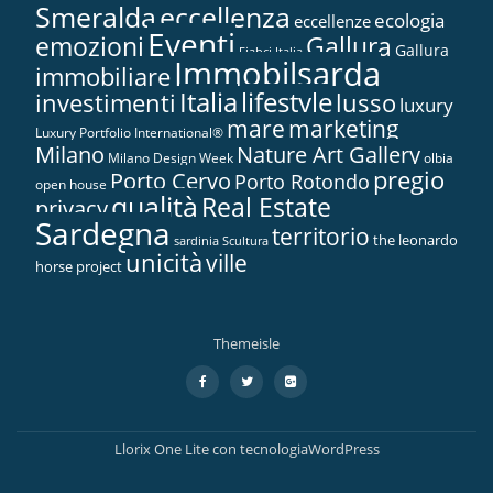
Smeralda
eccellenza
ecologia
eccellenze
Eventi
Gallura
emozioni
Gallura
Fiabci Italia
Immobilsarda
immobiliare
Italia
lifestyle
investimenti
lusso
luxury
marketing
mare
Luxury Portfolio International®
Nature Art Gallery
Milano
Milano Design Week
olbia
pregio
Porto Cervo
Porto Rotondo
open house
qualità
Real Estate
privacy
Sardegna
territorio
the leonardo
sardinia
Scultura
unicità
ville
horse project
Themeisle
Menù
fa-
fa-
fa-
facebook
twitter
google-
secondario
plus-
square
Llorix One Lite
con tecnologia
WordPress