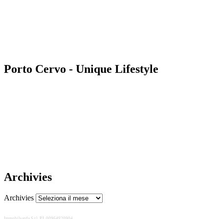
Porto Cervo - Unique Lifestyle
Archivies
Archivies
Immobilsarda S.r.l. P.I. 00964920904