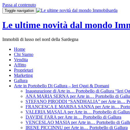
Passa al contenuto
Toggle navigation
Le ultime novità dal mondo Im
Immobili di lusso nel nord della Sardegna
Home
Chi Siamo
Vendita
Affitto
Proprietari
Marketing
Gallura
Arte in Portobello Di Gallura – Ieri Oggi & Domani
Inaugurazione di Arte in… Portobello di Gallura “Ieri 
ANA MARIA SERNA per Arte in… Portobello di Gallu
STEFANO PIRODDI “SANDHALIA” per Arte in… Porto
FRANCESCA E MARISA SANNA per Arte in… Portobel
VALERIA MASALA per Arte in… Portobello di Gallur
DAVIDE FARA per Arte in… Portobello di Gallura
VENCESLAO MASIA per Arte in… Portobello di Gall
IRENE PICCINNU per Arte in… Portobello di Gallura