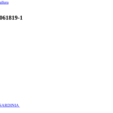
llura
061819-1
 SARDINIA