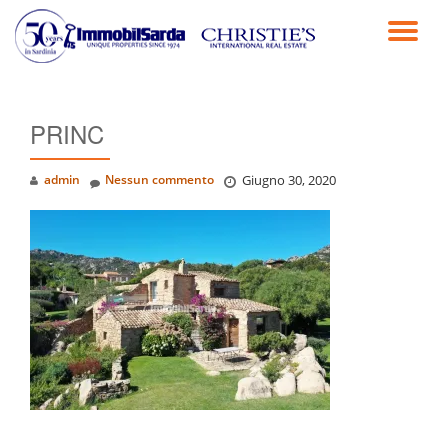
TO
Passa
al
NA
contenuto
PRINC
admin
Nessun commento
Giugno 30, 2020