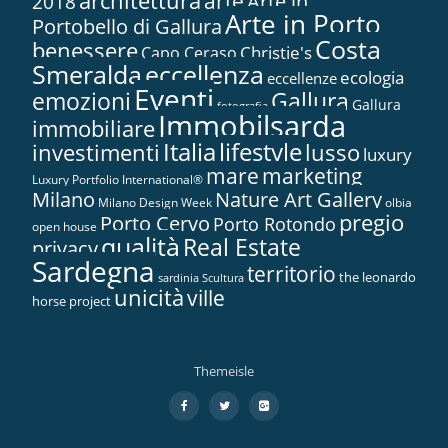
architettura
arte
2018
Arte in...
Arte in Porto
Portobello di Gallura
Costa
benessere
Christie's
Capo Ceraso
Smeralda
eccellenza
ecologia
eccellenze
Eventi
Gallura
emozioni
Gallura
fotografia
Immobilsarda
immobiliare
Italia
lifestyle
investimenti
lusso
luxury
marketing
mare
Luxury Portfolio International®
Nature Art Gallery
Milano
Milano Design Week
olbia
pregio
Porto Cervo
Porto Rotondo
open house
qualità
Real Estate
privacy
Sardegna
territorio
the leonardo
sardinia
Scultura
unicità
ville
horse project
Themeisle
Menù
fa-
fa-
fa-
facebook
twitter
google-
secondario
plus-