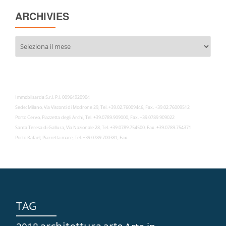
ARCHIVIES
Archivies
Immobilsarda S.r.l. P.I. 00964920904
Sede: Milano, Via Visconti di Modrone 29, Tel. +39.02.76009446, Fax. +39.02.76009512
Porto Cervo, Piazzetta degli Archi, Tel. +39.0789.909000, Fax. +39.0789.909022
Santa Teresa di Gallura, Via Nazionale 28, Tel. +39.0789.754500, Fax. +39.0789.754371
Porto Rafael, Piazzetta mare, Tel. +39.0789.700381, Fax.
TAG