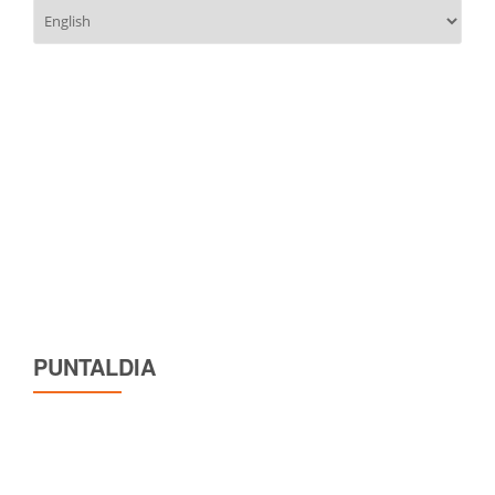
Scegli
una
lingua
PUNTALDIA