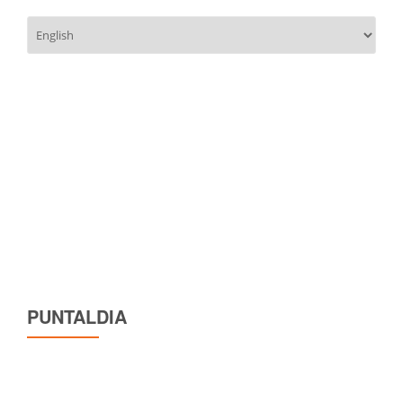
Scegli
una
lingua
PUNTALDIA