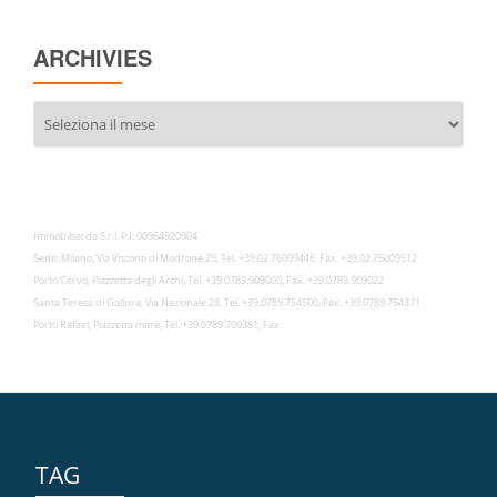
ARCHIVIES
Archivies
Immobilsarda S.r.l. P.I. 00964920904
Sede: Milano, Via Visconti di Modrone 29, Tel. +39.02.76009446, Fax. +39.02.76009512
Porto Cervo, Piazzetta degli Archi, Tel. +39.0789.909000, Fax. +39.0789.909022
Santa Teresa di Gallura, Via Nazionale 28, Tel. +39.0789.754500, Fax. +39.0789.754371
Porto Rafael, Piazzetta mare, Tel. +39.0789.700381, Fax.
TAG