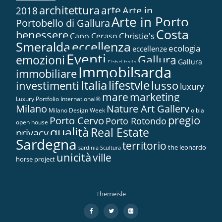
architettura
arte
2018
Arte in...
Arte in Porto
Portobello di Gallura
Costa
benessere
Christie's
Capo Ceraso
Smeralda
eccellenza
ecologia
eccellenze
Eventi
Gallura
emozioni
Gallura
Fiabci Italia
Immobilsarda
immobiliare
Italia
lifestyle
investimenti
lusso
luxury
marketing
mare
Luxury Portfolio International®
Nature Art Gallery
Milano
Milano Design Week
olbia
pregio
Porto Cervo
Porto Rotondo
open house
qualità
Real Estate
privacy
Sardegna
territorio
the leonardo
sardinia
Scultura
unicità
ville
horse project
Themeisle
Menù
fa-
fa-
fa-
facebook
twitter
google-