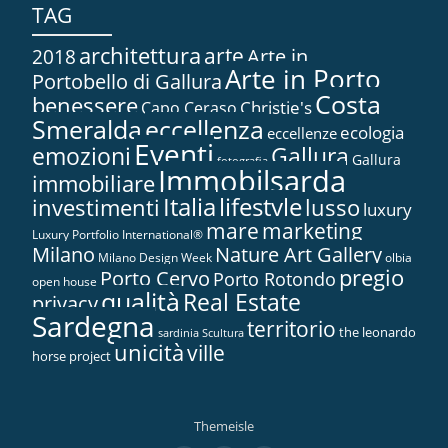
TAG
architettura
arte
2018
Arte in...
Arte in Porto
Portobello di Gallura
Costa
benessere
Christie's
Capo Ceraso
Smeralda
eccellenza
ecologia
eccellenze
Eventi
Gallura
emozioni
Gallura
fotografia
Immobilsarda
immobiliare
Italia
lifestyle
investimenti
lusso
luxury
marketing
mare
Luxury Portfolio International®
Nature Art Gallery
Milano
Milano Design Week
olbia
pregio
Porto Cervo
Porto Rotondo
open house
qualità
Real Estate
privacy
Sardegna
territorio
the leonardo
sardinia
Scultura
unicità
ville
horse project
Themeisle