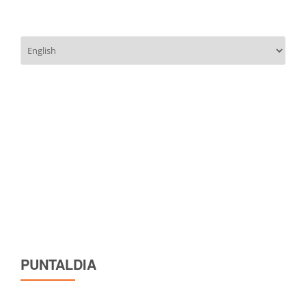
Scegli
una
lingua
PUNTALDIA