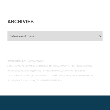
ARCHIVIES
Archivies
Immobilsarda S.r.l. P.I. 00964920904
Sede: Milano, Via Visconti di Modrone 29, Tel. +39.02.76009446, Fax. +39.02.76009512
Porto Cervo, Piazzetta degli Archi, Tel. +39.0789.909000, Fax. +39.0789.909022
Santa Teresa di Gallura, Via Nazionale 28, Tel. +39.0789.754500, Fax. +39.0789.754371
Porto Rafael, Piazzetta mare, Tel. +39.0789.700381, Fax.