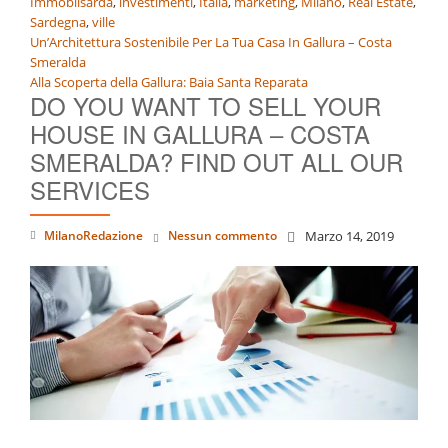
Immobilsarda
,
investimenti
,
Italia
,
marketing
,
Milano
,
Real Estate
,
Sardegna
,
ville
Navigazione
Un’Architettura Sostenibile Per La Tua Casa In Gallura – Costa
Smeralda
articoli
Alla Scoperta della Gallura: Baia Santa Reparata
DO YOU WANT TO SELL YOUR
HOUSE IN GALLURA – COSTA
SMERALDA? FIND OUT ALL OUR
SERVICES
MilanoRedazione
Nessun commento
Marzo 14, 2019