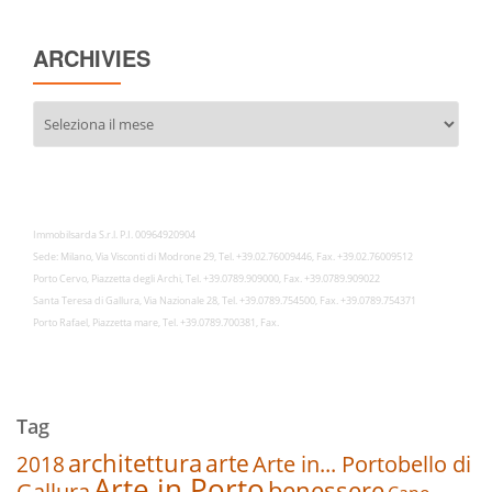
ARCHIVIES
Archivies
Immobilsarda S.r.l. P.I. 00964920904
Sede: Milano, Via Visconti di Modrone 29, Tel. +39.02.76009446, Fax. +39.02.76009512
Porto Cervo, Piazzetta degli Archi, Tel. +39.0789.909000, Fax. +39.0789.909022
Santa Teresa di Gallura, Via Nazionale 28, Tel. +39.0789.754500, Fax. +39.0789.754371
Porto Rafael, Piazzetta mare, Tel. +39.0789.700381, Fax.
Tag
architettura
arte
2018
Arte in... Portobello di
Arte in Porto
benessere
Gallura