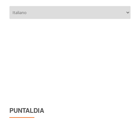
Scegli
una
lingua
PUNTALDIA