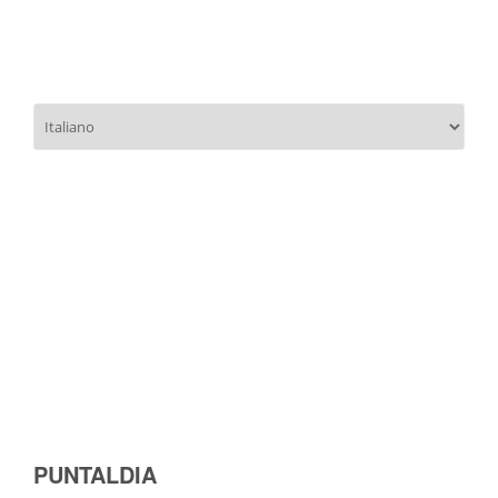
Immobilsarda
Open
House
23/11
Scegli
una
lingua
PUNTALDIA