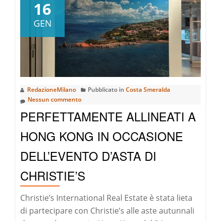
riguardoR
16
UMANA
GEN
E
URBANA:
UNO
SGUARDO
ALLE
RedazioneMilano
Pubblicato in
Costa Smeralda
INNOVAZIO
Nessun commento
PERFETTAMENTE ALLINEATI A
HONG KONG IN OCCASIONE
DELL’EVENTO D’ASTA DI
CHRISTIE’S
Christie’s International Real Estate è stata lieta
di partecipare con Christie’s alle aste autunnali