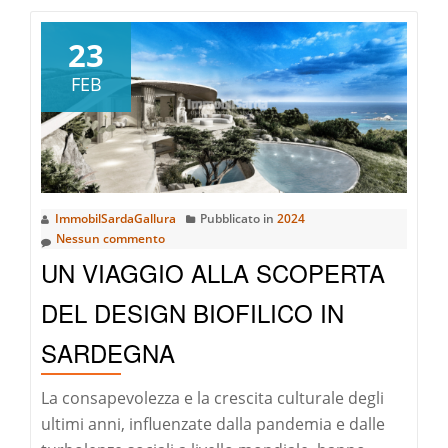
a
riguardoMIRTO:
23
L’ORO
FEB
NERO
DI
SARDEGNA
ImmobilSardaGallura
Pubblicato in
2024
Nessun commento
UN VIAGGIO ALLA SCOPERTA
DEL DESIGN BIOFILICO IN
SARDEGNA
La consapevolezza e la crescita culturale degli
ultimi anni, influenzate dalla pandemia e dalle