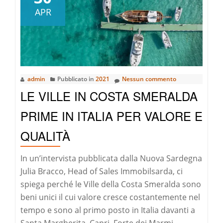
Yacht
APR
Rolex
Cup:
è
iniziata
a
admin
Pubblicato in
2021
Nessun commento
Porto
LE VILLE IN COSTA SMERALDA
Cervo
la
PRIME IN ITALIA PER VALORE E
33^
QUALITÀ
edizione
In un’intervista pubblicata dalla Nuova Sardegna
Julia Bracco, Head of Sales Immobilsarda, ci
spiega perché le Ville della Costa Smeralda sono
beni unici il cui valore cresce costantemente nel
tempo e sono al primo posto in Italia davanti a
Santa Margherita, Capri, Forte dei Marmi.