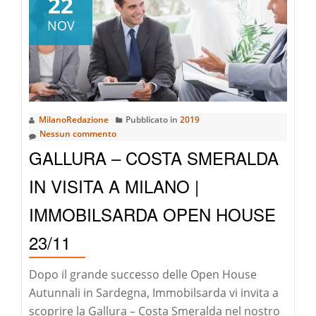
22
Smeralda:
NOV
perfetta
anche
per
gli
amanti
MilanoRedazione
Pubblicato in
2019
del
Nessun commento
golf!
GALLURA – COSTA SMERALDA
IN VISITA A MILANO |
IMMOBILSARDA OPEN HOUSE
23/11
Dopo il grande successo delle Open House
Autunnali in Sardegna, Immobilsarda vi invita a
scoprire la Gallura – Costa Smeralda nel nostro