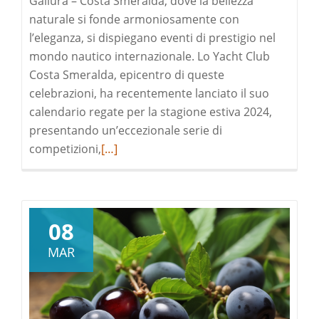
Gallura – Costa Smeralda, dove la bellezza
naturale si fonde armoniosamente con
l’eleganza, si dispiegano eventi di prestigio nel
mondo nautico internazionale. Lo Yacht Club
Costa Smeralda, epicentro di queste
celebrazioni, ha recentemente lanciato il suo
calendario regate per la stagione estiva 2024,
presentando un’eccezionale serie di
Leggi
competizioni,
[…]
di
pià
a
riguardoVIVI
08
LE
MAR
ESPERIENZE
ESCLUSIVE
DELLA
STAGIONE