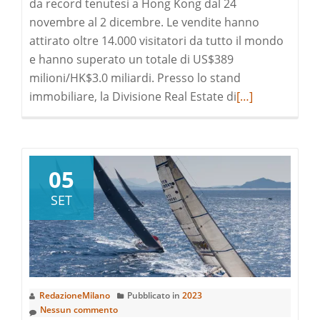
da record tenutesi a Hong Kong dal 24
novembre al 2 dicembre. Le vendite hanno
attirato oltre 14.000 visitatori da tutto il mondo
e hanno superato un totale di US$389
milioni/HK$3.0 miliardi. Presso lo stand
Leggi
immobiliare, la Divisione Real Estate di
[…]
di
pià
a
riguardoPerfet
05
allineati
SET
a
Hong
Kong
in
occasione
RedazioneMilano
Pubblicato in
2023
dell’Evento
Nessun commento
d’Asta