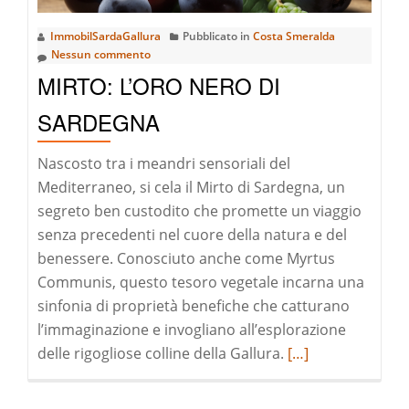
VELICA
ImmobilSardaGallura
Pubblicato in
Costa Smeralda
2024
Nessun commento
IN
MIRTO: L’ORO NERO DI
GALLURA
SARDEGNA
Nascosto tra i meandri sensoriali del
Mediterraneo, si cela il Mirto di Sardegna, un
segreto ben custodito che promette un viaggio
senza precedenti nel cuore della natura e del
benessere. Conosciuto anche come Myrtus
Communis, questo tesoro vegetale incarna una
sinfonia di proprietà benefiche che catturano
l’immaginazione e invogliano all’esplorazione
Leggi
delle rigogliose colline della Gallura.
[…]
di
pià