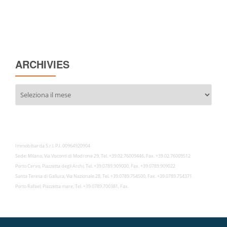
ARCHIVIES
Archivies
Immobilsarda S.r.l. P.I. 00964920904
Sede: Milano, Via Visconti di Modrone 29, Tel. +39.02.76009446, Fax. +39.02.76009512
Porto Cervo, Piazzetta degli Archi, Tel. +39.0789.909000, Fax. +39.0789.909022
Santa Teresa di Gallura, Via Nazionale 28, Tel. +39.0789.754500, Fax. +39.0789.754371
Porto Rafael, Piazzetta mare, Tel. +39.0789.700381, Fax.