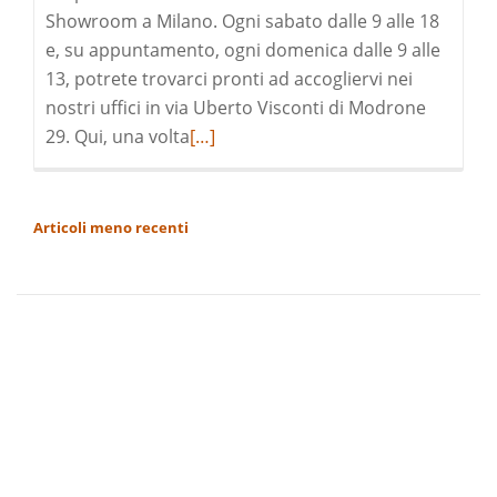
Showroom a Milano. Ogni sabato dalle 9 alle 18
e, su appuntamento, ogni domenica dalle 9 alle
13, potrete trovarci pronti ad accogliervi nei
nostri uffici in via Uberto Visconti di Modrone
Leggi
29. Qui, una volta
[…]
di
pià
a
NAVIGAZIONE
Articoli meno recenti
riguardoGallura
ARTICOLI
–
Costa
Smeralda
in
visita
a
Milano
|