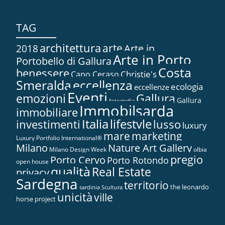
TAG
architettura
arte
2018
Arte in...
Arte in Porto
Portobello di Gallura
Costa
benessere
Christie's
Capo Ceraso
Smeralda
eccellenza
ecologia
eccellenze
Eventi
Gallura
emozioni
Gallura
fotografia
Immobilsarda
immobiliare
Italia
lifestyle
investimenti
lusso
luxury
marketing
mare
Luxury Portfolio International®
Nature Art Gallery
Milano
Milano Design Week
olbia
pregio
Porto Cervo
Porto Rotondo
open house
qualità
Real Estate
privacy
Sardegna
territorio
the leonardo
sardinia
Scultura
unicità
ville
horse project