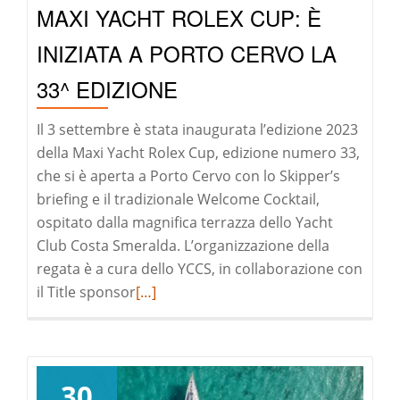
MAXI YACHT ROLEX CUP: È
di
Christie’s
INIZIATA A PORTO CERVO LA
33^ EDIZIONE
Il 3 settembre è stata inaugurata l’edizione 2023
della Maxi Yacht Rolex Cup, edizione numero 33,
che si è aperta a Porto Cervo con lo Skipper’s
briefing e il tradizionale Welcome Cocktail,
ospitato dalla magnifica terrazza dello Yacht
Club Costa Smeralda. L’organizzazione della
regata è a cura dello YCCS, in collaborazione con
Leggi
il Title sponsor
[…]
di
pià
a
riguardoMaxi
30