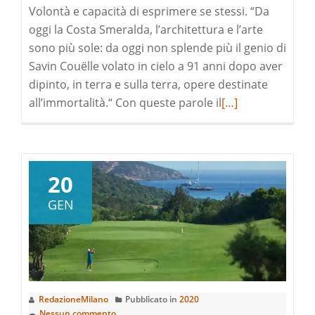
Volontà e capacità di esprimere se stessi. “Da
oggi la Costa Smeralda, l’architettura e l’arte
sono più sole: da oggi non splende più il genio di
Savin Couëlle volato in cielo a 91 anni dopo aver
dipinto, in terra e sulla terra, opere destinate
Leggi
all’immortalità.“ Con queste parole il
[…]
di
pià
a
riguardoL’OMAG
20
DI
GEN
IMMOBILSARDA
ALL’ARCHITETTO
SAVIN
COUELLE
RedazioneMilano
Pubblicato in
2020
Nessun commento