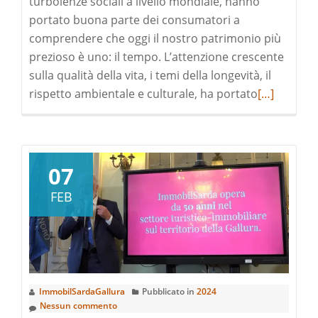
turbolenze sociali a livello mondiale, hanno
portato buona parte dei consumatori a
comprendere che oggi il nostro patrimonio più
prezioso è uno: il tempo. L’attenzione crescente
sulla qualità della vita, i temi della longevità, il
Leggi
rispetto ambientale e culturale, ha portato
[…]
di
pià
a
riguardoU
07
VIAGGIO
FEB
ALLA
SCOPERTA
DEL
DESIGN
BIOFILICO
ImmobilSardaGallura
Pubblicato in
2024
IN
Nessun commento
SARDEGNA