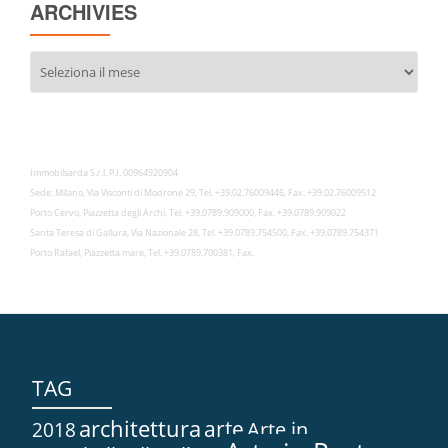
ARCHIVIES
Archivies
Immobilsarda S.r.l. P.I. 00964920904
Sede: Milano, Via Visconti di Modrone 29, Tel. +39.02.76009446, Fax. +39.02.76009512
Porto Cervo, Piazzetta degli Archi, Tel. +39.0789.909000, Fax. +39.0789.909022
Santa Teresa di Gallura, Via Nazionale 28, Tel. +39.0789.754500, Fax. +39.0789.754371
Porto Rafael, Piazzetta mare, Tel. +39.0789.700381, Fax.
TAG
architettura
arte
2018
Arte in...