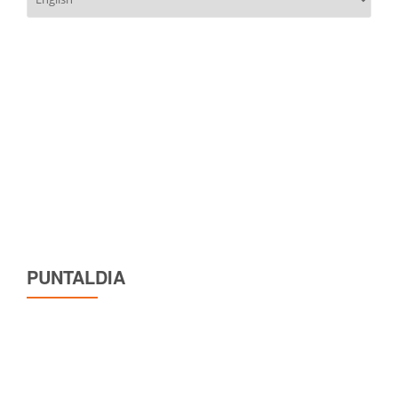
una
lingua
PUNTALDIA