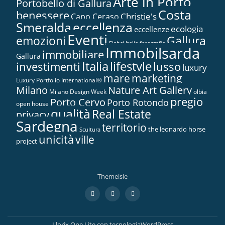
Arte in Porto
Portobello di Gallura
Costa
benessere
Christie's
Capo Ceraso
Smeralda
eccellenza
ecologia
eccellenze
Eventi
Gallura
emozioni
Fiabci Italia
fotografia
Immobilsarda
immobiliare
Gallura
Italia
lifestyle
investimenti
lusso
luxury
marketing
mare
Luxury Portfolio International®
Nature Art Gallery
Milano
Milano Design Week
olbia
pregio
Porto Cervo
Porto Rotondo
open house
qualità
Real Estate
privacy
Sardegna
territorio
the leonardo horse
Scultura
unicità
ville
project
Themeisle
Menù
fa-
fa-
fa-
facebook
twitter
google-
secondario
plus-
square
Llorix One Lite
con tecnologia
WordPress