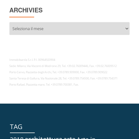
ARCHIVIES
Archivies
Immobilsarda S.r.l. P.I. 00964920904
Sede: Milano, Via Visconti di Modrone 29, Tel. +39.02.76009446, Fax. +39.02.76009512
Porto Cervo, Piazzetta degli Archi, Tel. +39.0789.909000, Fax. +39.0789.909022
Santa Teresa di Gallura, Via Nazionale 28, Tel. +39.0789.754500, Fax. +39.0789.754371
Porto Rafael, Piazzetta mare, Tel. +39.0789.700381, Fax.
TAG