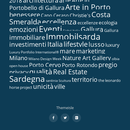
architettura
arte
2018
Arte in...
Arte in Porto
Portobello di Gallura
Costa
benessere
Christie's
Capo Ceraso
Smeralda
eccellenza
ecologia
eccellenze
Eventi
Gallura
emozioni
Gallura
Fiabci Italia
Immobilsarda
immobiliare
Italia
lifestyle
investimenti
lusso
luxury
marketing
mare
Luxury Portfolio International®
Nature Art Gallery
Milano
Milano Design Week
olbia
pregio
Porto Cervo
Porto Rotondo
open house
qualità
Real Estate
privacy
Sardegna
territorio
the leonardo
sardinia
Scultura
unicità
ville
horse project
Themeisle
Menù
fa-
fa-
fa-
facebook
twitter
google-
secondario
plus-