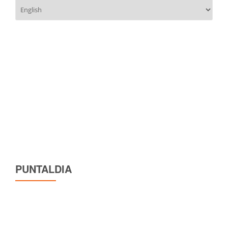
Scegli
una
lingua
PUNTALDIA