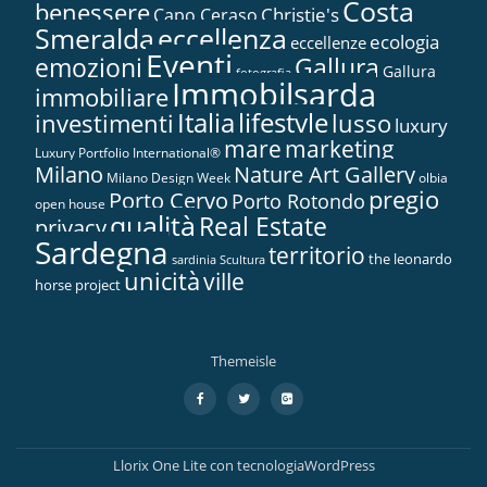
Costa
benessere
Christie's
Capo Ceraso
Smeralda
eccellenza
ecologia
eccellenze
Eventi
Gallura
emozioni
Gallura
fotografia
Immobilsarda
immobiliare
Italia
lifestyle
investimenti
lusso
luxury
marketing
mare
Luxury Portfolio International®
Nature Art Gallery
Milano
Milano Design Week
olbia
pregio
Porto Cervo
Porto Rotondo
open house
qualità
Real Estate
privacy
Sardegna
territorio
the leonardo
sardinia
Scultura
unicità
ville
horse project
Themeisle
Menù
fa-
fa-
fa-
facebook
twitter
google-
secondario
plus-
square
Llorix One Lite
con tecnologia
WordPress