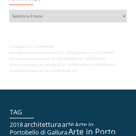
Archivies
Immobilsarda S.r.l. P.I. 00964920904
Sede: Milano, Via Visconti di Modrone 29, Tel. +39.02.76009446, Fax. +39.02.76009512
Porto Cervo, Piazzetta degli Archi, Tel. +39.0789.909000, Fax. +39.0789.909022
Santa Teresa di Gallura, Via Nazionale 28, Tel. +39.0789.754500, Fax. +39.0789.754371
Porto Rafael, Piazzetta mare, Tel. +39.0789.700381, Fax.
TAG
architettura
arte
2018
Arte in...
Arte in Porto
Portobello di Gallura