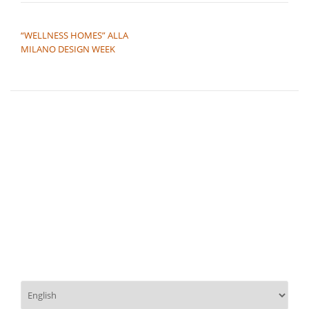
NAVIGAZIONE ARTICOLI
“WELLNESS HOMES” ALLA
MILANO DESIGN WEEK
Scegli
una