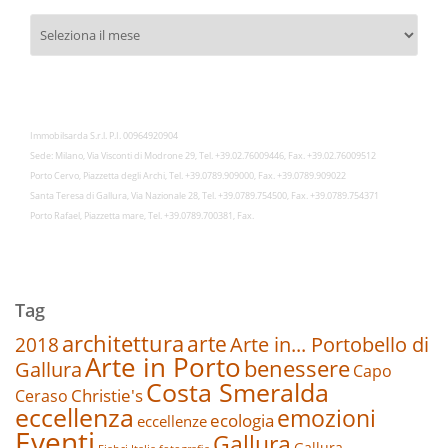
Archivies
Immobilsarda S.r.l. P.I. 00964920904
Sede: Milano, Via Visconti di Modrone 29, Tel. +39.02.76009446, Fax. +39.02.76009512
Porto Cervo, Piazzetta degli Archi, Tel. +39.0789.909000, Fax. +39.0789.909022
Santa Teresa di Gallura, Via Nazionale 28, Tel. +39.0789.754500, Fax. +39.0789.754371
Porto Rafael, Piazzetta mare, Tel. +39.0789.700381, Fax.
Tag
architettura
arte
2018
Arte in... Portobello di
Arte in Porto
benessere
Gallura
Capo
Costa Smeralda
Christie's
Ceraso
eccellenza
emozioni
ecologia
eccellenze
Eventi
Gallura
Gallura