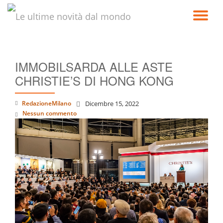
TO
Passa
al
NA
contenuto
IMMOBILSARDA ALLE ASTE
CHRISTIE’S DI HONG KONG
RedazioneMilano
Dicembre 15, 2022
Nessun commento