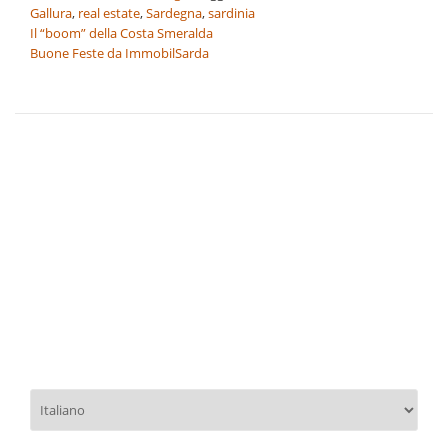
Gallura
,
real estate
,
Sardegna
,
sardinia
Navigazione
Il “boom” della Costa Smeralda
Buone Feste da ImmobilSarda
articoli
Scegli
una
lingua